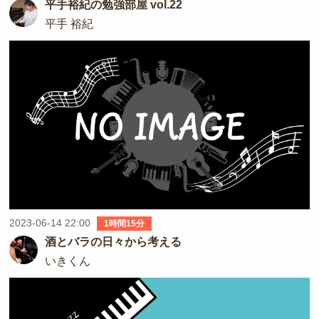
平手裕紀の勉強部屋 vol.22
平手 裕紀
2023-06-14 22:00
1時間15分
酒とバラの日々から考える
いきくん