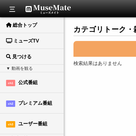
総合トップ
カテゴリトーク・
ミューズTV
見つける
検索結果はありません
公式番組
ch1
プレミアム番組
ch2
ユーザー番組
ch3