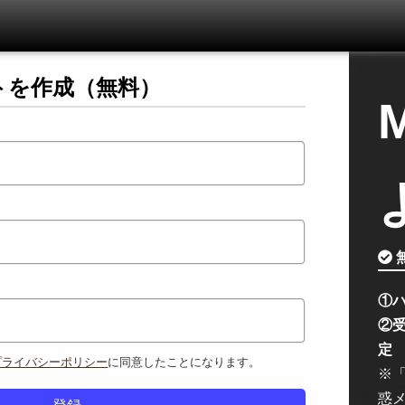
トを作成（無料）
無
①
②
定
プライバシーポリシー
に同意したことになります。
※「
惑