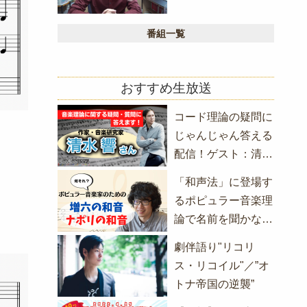
番組一覧
おすすめ生放送
コード理論の疑問に
じゃんじゃん答える
配信！ゲスト：清水
響さん（『コード理
「和声法」に登場す
論大全』著者）
るポピュラー音楽理
論で名前を聞かない
和音を解説！
劇伴語り"リコリ
ス・リコイル"／”オ
トナ帝国の逆襲”