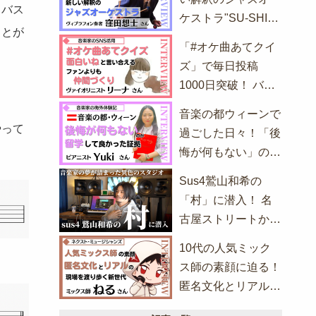
ラバス
ケストラ"SU-SHI-
ことが
HO Jazz
「#オケ曲あてクイ
Orchestra"の初公演
ズ」で毎日投稿
が迫る！
1000日突破！ バイ
オリニスト・リーナ
音楽の都ウィーンで
さんのSNS活用術
やって
過ごした日々！「後
とは？
悔が何もない」のが
留学して良かった証
Sus4鷲山和希の
拠
「村」に潜入！ 名
古屋ストリートから
全国へ、バンドシー
10代の人気ミック
ンにかける思いとこ
ス師の素顔に迫る！
だわり
匿名文化とリアルの
現場を渡り歩く新世