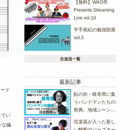
【無料】WAO亭
Presents Streaming
Live vol.10
平手裕紀の勉強部屋
vol.3
生放送一覧
最新記事
コード
鮎の街・岐阜県に集
うバンドマンたちの
祭典。地域シーンの
してい
アツい2DAYS、開
弦楽器が入った新し
きな編
幕間近！
い解釈のジャズオー