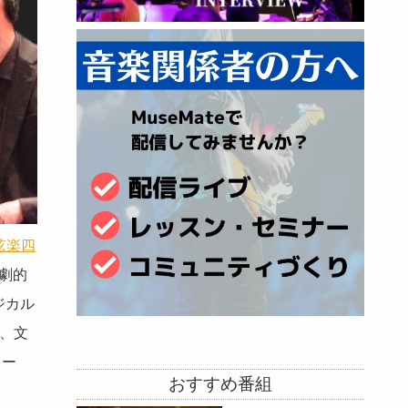
る弦楽四
は劇的
ジカル
ど、文
ター
おすすめ番組