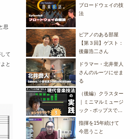
ブロードウェイの技
法
と思
ピアノのある部屋
【第３回】ゲスト：
後藤浩二さん
がして
ドラマー・北井誉人
すよと
さんのルーツにせま
る
（後編）クラスター
｜ミニマルミュージ
ック - ポップスでも
使える現代音楽の技
指揮を15年続けて
法の実践
今思うこと