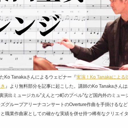
たKo Tanakaさんによるウェビナー『
実演！Ko Tanakaによ
引き
』より無料部分を記事に起こした。講師のKo Tanakaさん
亮廣演出ミュージカル”えんとつ町のプペル”など国内外のミュー
ズグループアリーナコンサートのOverture作曲を手掛けるな
力と職業作曲家としての確かな実績を併せ持つ稀有なクリエイ