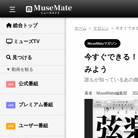
総合トップ
ホーム
＞
マガジン
＞ 今すぐでき
ミューズTV
MuseMateマガジン
今すぐできる！
見つける
みよう
誰もが知っているあの
公式番組
ch1
著者：MuseMate編集部 202
プレミアム番組
ch2
ユーザー番組
ch3