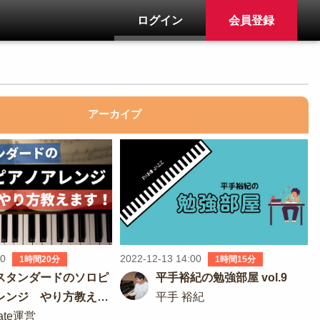
ログイン
会員登録
アーカイブ
00
2022-12-13 14:00
1時間20分
1時間15分
スタンダードのソロピ
平手裕紀の勉強部屋 vol.9
レンジ やり方教えま
平手 裕紀
ate運営