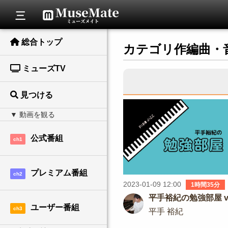
総合トップ
カテゴリ作編曲・
ミューズTV
見つける
公式番組
ch1
プレミアム番組
ch2
2023-01-09 12:00
1時間35分
平手裕紀の勉強部屋 vo
ユーザー番組
ch3
平手 裕紀