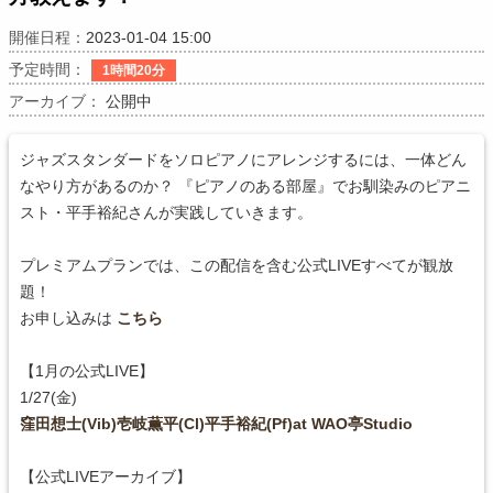
開催日程：
2023-01-04 15:00
予定時間：
1時間20分
アーカイブ：
公開中
ジャズスタンダードをソロピアノにアレンジするには、一体どん
なやり方があるのか？ 『ピアノのある部屋』でお馴染みのピアニ
スト・平手裕紀さんが実践していきます。
プレミアムプランでは、この配信を含む公式LIVEすべてが観放
題！
お申し込みは
こちら
【1月の公式LIVE】
1/27(金)
窪田想士(Vib)壱岐薫平(Cl)平手裕紀(Pf)at WAO亭Studio
【公式LIVEアーカイブ】