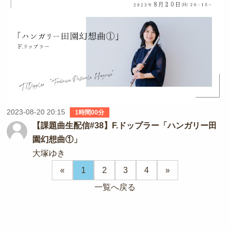
2023-08-20 20:15
1時間00分
【課題曲生配信#38】F.ドップラー「ハンガリー田
園幻想曲①」
大塚ゆき
«
1
2
3
4
»
一覧へ戻る