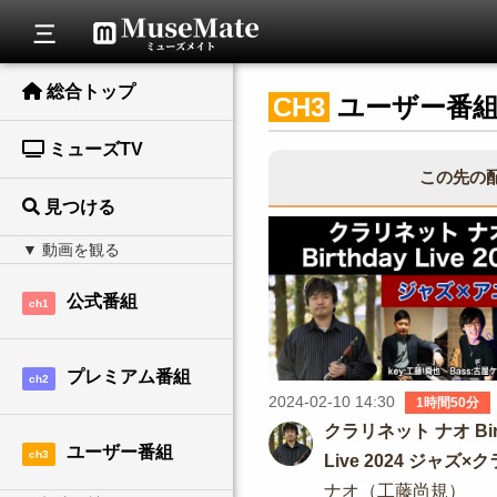
総合トップ
CH3
ユーザー番
ミューズTV
この先の
見つける
公式番組
ch1
プレミアム番組
ch2
2024-02-10 14:30
1時間50分
クラリネット ナオ Bir
ユーザー番組
ch3
Live 2024 ジャズ
ト×アニソン
ナオ（工藤尚規）