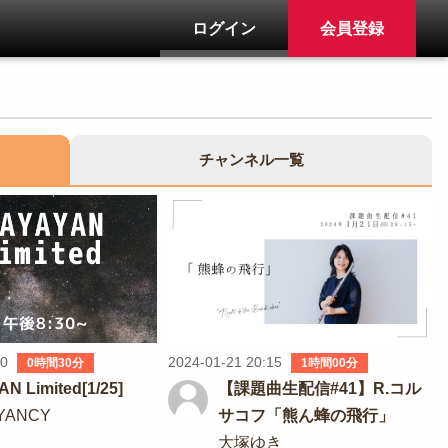
ログイン
会員登録
チャンネル一覧
30
2024-01-21 20:15
0時間30分
1時間00分
N Limited[1/25]
【課題曲生配信#41】R.コル
oYANCY
サコフ「熊ん蜂の飛行」
大塚ゆき