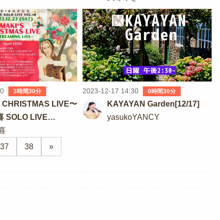
00
2023-12-17 14:30
3時間30分
0時間30分
S CHRISTMAS LIVE〜
KAYAYAN Garden[12/17]
SOLO LIVE
yasukoYANCY
〜＠Electric Cafe
喜
37
38
»