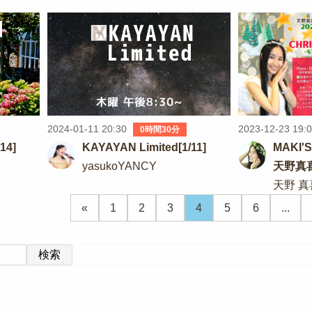
2024-01-11 20:30
2023-12-23 19:
0時間30分
14]
KAYAYAN Limited[1/11]
MAKI'
yasukoYANCY
天野真喜 
VOL.18
天野 真
«
1
2
3
4
5
6
...